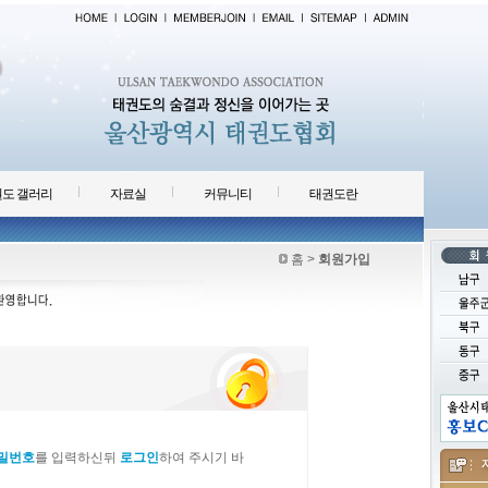
도 갤러리
자료실
커뮤니티
태권도란
홈
>
회원가입
밀번호
를 입력하신뒤
로그인
하여 주시기 바